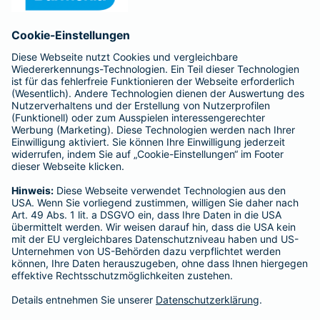
Anfahrt
Affiliate-Partner werden
Barmenia ist Teil der BarmeniaGothaer
BELIEBTE SEITEN
Kranken-Zusatzversicherung
Tierversicherungen
Haftpflichtversicherung
Hausratversicherung
SERVICE
Adresse ändern
Schaden melden
Kilometerstandsmeldung
Serviceübersicht