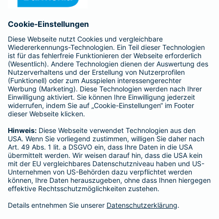
Anfahrt
Affiliate-Partner werden
Barmenia ist Teil der BarmeniaGothaer
BELIEBTE SEITEN
Kranken-Zusatzversicherung
Tierversicherungen
Haftpflichtversicherung
Hausratversicherung
SERVICE
Adresse ändern
Schaden melden
Kilometerstandsmeldung
Serviceübersicht