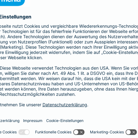
41,58 EUR
35,64 EUR
29,70 EUR
23,76 EUR
17,82 EUR
14,85 EUR
8,91 EUR
E-Scooter