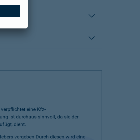
erpflichtet eine Kfz-
ng ist durchaus sinnvoll, da sie der
fügt, dient.
klebers vergeben Durch diesen wird eine