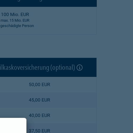
100 Mio. EUR
max. 15 Mio. EUR
 geschädigte Person
ilkaskoversicherung (optional)
50,00 EUR
45,00 EUR
40,00 EUR
37,50 EUR