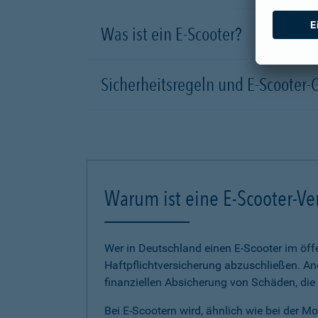
Was ist ein E-Scooter?
Sicherheitsregeln und E-Scooter-
Warum ist eine E-Scooter-Ve
Wer in Deutschland einen E-Scooter im öffe
Haftpflichtversicherung abzuschließen. And
finanziellen Absicherung von Schäden, die
Bei E-Scootern wird, ähnlich wie bei der M