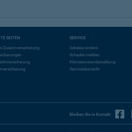
BTE SEITEN
SERVICE
n-Zusatzversicherung
Adresse ändern
rsicherungen
Schaden melden
ichtversicherung
Kilometerstandsmeldung
tversicherung
Serviceübersicht
B
Bleiben Sie in Kontakt