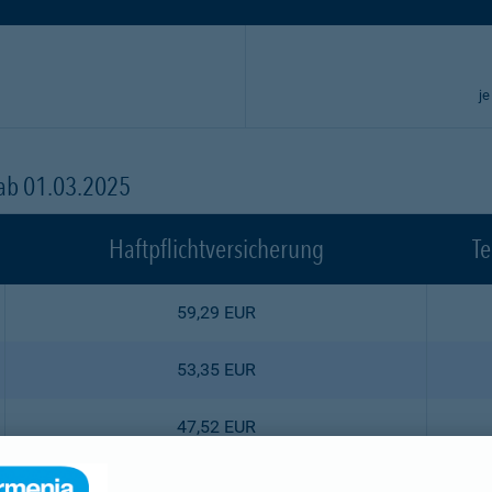
je
 ab 01.03.2025
Haftpflichtversicherung
Te
59,29 EUR
53,35 EUR
47,52 EUR
44,55 EUR