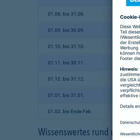
01.08. bis 31.08.
01.09. bis 30.09.
01.10. bis 31.10.
01.11. bis 30.11.
01.12. bis 31.12.
01.01. bis 31.01.
01.02. bis Ende Feb.
Wissenswertes rund um den 