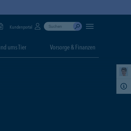
Suche durchführen
When autocomplete results are available, use up
Kundenportal
Absenden
nd ums Tier
Vorsorge & Finanzen