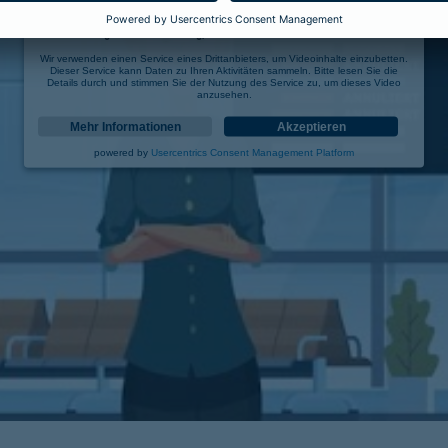
Wir benötigen Ihre Zustimmung, um den YouTube Video-Service zu laden!
Wir verwenden einen Service eines Drittanbieters, um Videoinhalte einzubetten.
Dieser Service kann Daten zu Ihren Aktivitäten sammeln. Bitte lesen Sie die
Details durch und stimmen Sie der Nutzung des Service zu, um dieses Video
anzusehen.
Mehr Informationen
Akzeptieren
powered by
Usercentrics Consent Management Platform