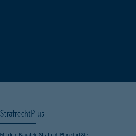
StrafrechtPlus
Mit dem Baustein StrafrechtPlus sind Sie