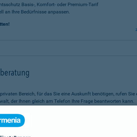
tsschutz Basis-, Komfort- oder Premium-Tarif
ell an Ihre Bedürfnisse anpassen.
tten!
tsberatung
m privaten Bereich, für das Sie eine Auskunft benötigen, rufen 
alt, der Ihnen gleich am Telefon Ihre Frage beantworten kann.
Rechtsfragen.