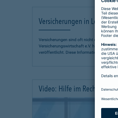
Versicherungen in Leichter S
Versicherungen sind oft nicht einfach zu 
Versicherungswirtschaft e.V. hat
Informati
veröffentlicht. Diese Informationen finden S
Video: Hilfe im Rechtsschutz