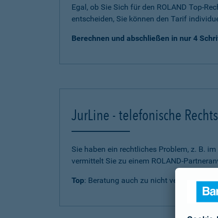
Egal, ob Sie Sich für den ROLAND Top-Rech
entscheiden, Sie können den Tarif individu
Berechnen und abschließen in nur 4 Schri
JurLine - telefonische Rech
Sie haben ein rechtliches Problem, z. B. i
vermittelt Sie zu einem ROLAND-Partneranw
Top
: Beratung auch zu nicht versicherten 