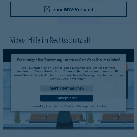
zum GDV-Verband
Video: Hilfe im Rechtsschutzfall
Wir benötigen Ihre Zustimmung, um den YouTube Video-Service zu laden!
Wir verwenden einen Service eines Drittanbieters, um Videoinhalte
einzubetten. Dieser Service kann Daten zu Ihren Aktivitäten sammeln. Bitte
lesen Sie die Details durch und stimmen Sie der Nutzung des Service zu, um
dieses Video anzusehen.
Mehr Informationen
Akzeptieren
powered by
Usercentrics Consent Management Platform