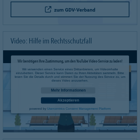
zum GDV-Verband
Video: Hilfe im Rechtsschutzfall
Wir benötigen Ihre Zustimmung, um den YouTube Video-Service zu laden!
Wir verwenden einen Service eines Drittanbieters, um Videoinhalte
einzubetten. Dieser Service kann Daten zu Ihren Aktivitäten sammeln. Bitte
lesen Sie die Details durch und stimmen Sie der Nutzung des Service zu, um
dieses Video anzusehen.
Mehr Informationen
Akzeptieren
powered by
Usercentrics Consent Management Platform