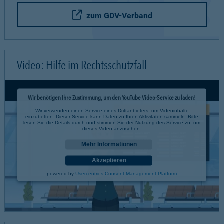
zum GDV-Verband
Video: Hilfe im Rechtsschutzfall
Wir benötigen Ihre Zustimmung, um den YouTube Video-Service zu laden!
Wir verwenden einen Service eines Drittanbieters, um Videoinhalte
einzubetten. Dieser Service kann Daten zu Ihren Aktivitäten sammeln. Bitte
lesen Sie die Details durch und stimmen Sie der Nutzung des Service zu, um
dieses Video anzusehen.
Mehr Informationen
Akzeptieren
powered by
Usercentrics Consent Management Platform