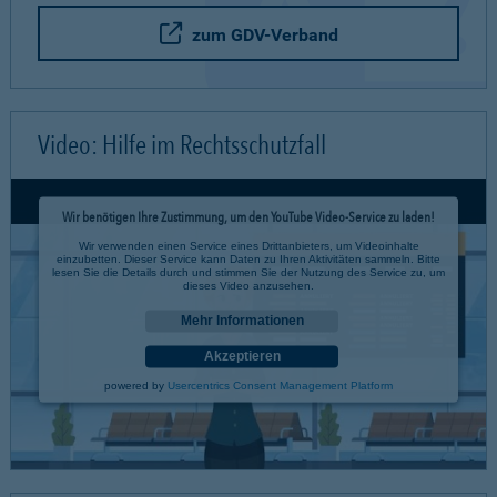
zum GDV-Verband
Video: Hilfe im Rechtsschutzfall
Wir benötigen Ihre Zustimmung, um den YouTube Video-Service zu laden!
Wir verwenden einen Service eines Drittanbieters, um Videoinhalte
einzubetten. Dieser Service kann Daten zu Ihren Aktivitäten sammeln. Bitte
lesen Sie die Details durch und stimmen Sie der Nutzung des Service zu, um
dieses Video anzusehen.
Mehr Informationen
Akzeptieren
powered by
Usercentrics Consent Management Platform