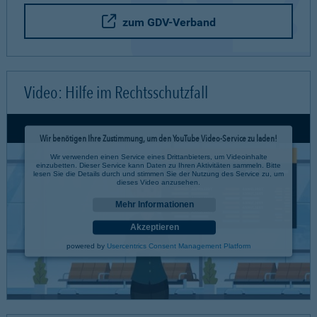
zum GDV-Verband
Video: Hilfe im Rechtsschutzfall
Wir benötigen Ihre Zustimmung, um den YouTube Video-Service zu laden!
Wir verwenden einen Service eines Drittanbieters, um Videoinhalte
einzubetten. Dieser Service kann Daten zu Ihren Aktivitäten sammeln. Bitte
lesen Sie die Details durch und stimmen Sie der Nutzung des Service zu, um
dieses Video anzusehen.
Mehr Informationen
Akzeptieren
powered by
Usercentrics Consent Management Platform