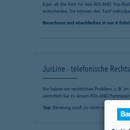
Egal, ob Sie Sich für den ROLAND Top-Rech
entscheiden, Sie können den Tarif individu
Berechnen und abschließen in nur 4 Schri
JurLine - telefonische Rech
Sie haben ein rechtliches Problem, z. B. i
vermittelt Sie zu einem ROLAND-Partneranw
Top
: Beratung auch zu nicht versicherten 