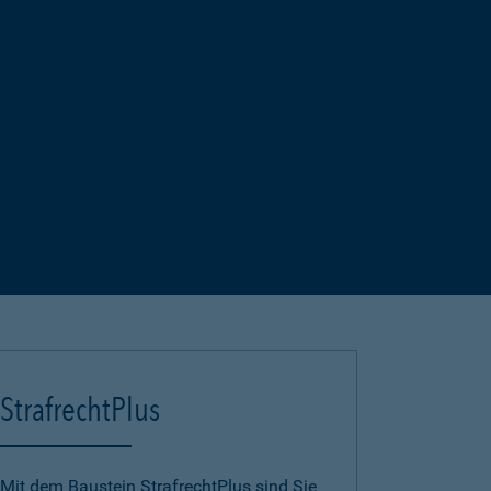
StrafrechtPlus
Mit dem Baustein StrafrechtPlus sind Sie