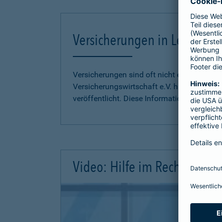
Versicherungen in Leichter S
Versicherungen sind oft nicht einfach zu 
Versicherungswirtschaft e.V. hat
Informati
veröffentlicht. Diese Informationen finden S
Video: Hilfe im Rechtsschutz