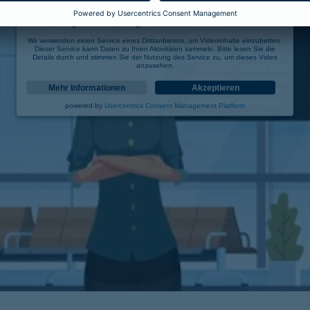
Wir benötigen Ihre Zustimmung, um den YouTube Video-Service zu laden!
Wir verwenden einen Service eines Drittanbieters, um Videoinhalte einzubetten.
Dieser Service kann Daten zu Ihren Aktivitäten sammeln. Bitte lesen Sie die
Details durch und stimmen Sie der Nutzung des Service zu, um dieses Video
anzusehen.
Mehr Informationen
Akzeptieren
powered by
Usercentrics Consent Management Platform