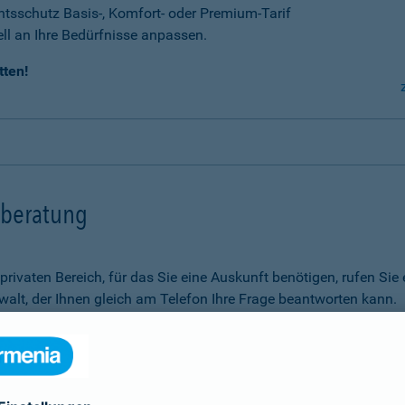
tsschutz Basis-, Komfort- oder Premium-Tarif
ell an Ihre Bedürfnisse anpassen.
tten!
tsberatung
m privaten Bereich, für das Sie eine Auskunft benötigen, rufen 
alt, der Ihnen gleich am Telefon Ihre Frage beantworten kann.
Rechtsfragen.