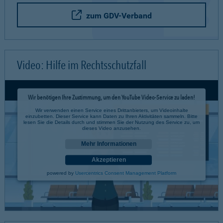
zum GDV-Verband
Video: Hilfe im Rechtsschutzfall
Wir benötigen Ihre Zustimmung, um den YouTube Video-Service zu laden!
Wir verwenden einen Service eines Drittanbieters, um Videoinhalte
einzubetten. Dieser Service kann Daten zu Ihren Aktivitäten sammeln. Bitte
lesen Sie die Details durch und stimmen Sie der Nutzung des Service zu, um
dieses Video anzusehen.
Mehr Informationen
Akzeptieren
powered by
Usercentrics Consent Management Platform