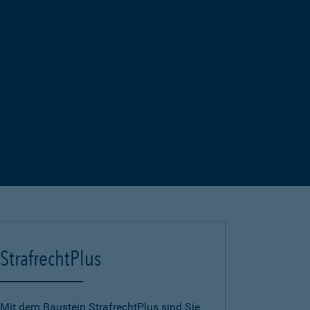
StrafrechtPlus
Mit dem Baustein StrafrechtPlus sind Sie