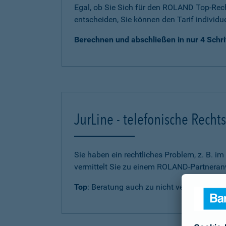
Egal, ob Sie Sich für den ROLAND Top-Rech
entscheiden, Sie können den Tarif individu
Berechnen und abschließen in nur 4 Schri
JurLine - telefonische Rech
Sie haben ein rechtliches Problem, z. B. i
vermittelt Sie zu einem ROLAND-Partneranw
Top
: Beratung auch zu nicht versicherten 