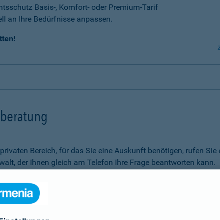
tsschutz Basis-, Komfort- oder Premium-Tarif
ell an Ihre Bedürfnisse anpassen.
tten!
tsberatung
m privaten Bereich, für das Sie eine Auskunft benötigen, rufen 
alt, der Ihnen gleich am Telefon Ihre Frage beantworten kann.
Rechtsfragen.