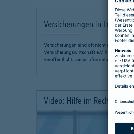
Versicherungen in Leichter S
Versicherungen sind oft nicht einfach zu 
Versicherungswirtschaft e.V. hat
Informati
veröffentlicht. Diese Informationen finden S
Video: Hilfe im Rechtsschutz