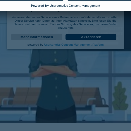
Wir benötigen Ihre Zustimmung, um den YouTube Video-Service zu laden!
Wir verwenden einen Service eines Drittanbieters, um Videoinhalte einzubetten.
Dieser Service kann Daten zu Ihren Aktivitäten sammeln. Bitte lesen Sie die
Details durch und stimmen Sie der Nutzung des Service zu, um dieses Video
anzusehen.
Mehr Informationen
Akzeptieren
powered by
Usercentrics Consent Management Platform