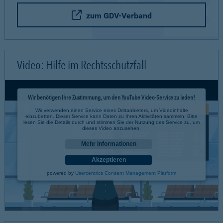
zum GDV-Verband
Video: Hilfe im Rechtsschutzfall
Wir benötigen Ihre Zustimmung, um den YouTube Video-Service zu laden!
Wir verwenden einen Service eines Drittanbieters, um Videoinhalte
einzubetten. Dieser Service kann Daten zu Ihren Aktivitäten sammeln. Bitte
lesen Sie die Details durch und stimmen Sie der Nutzung des Service zu, um
dieses Video anzusehen.
Mehr Informationen
Akzeptieren
powered by
Usercentrics Consent Management Platform