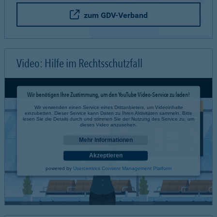
zum GDV-Verband
Video: Hilfe im Rechtsschutzfall
Wir benötigen Ihre Zustimmung, um den YouTube Video-Service zu laden!
Wir verwenden einen Service eines Drittanbieters, um Videoinhalte
einzubetten. Dieser Service kann Daten zu Ihren Aktivitäten sammeln. Bitte
lesen Sie die Details durch und stimmen Sie der Nutzung des Service zu, um
dieses Video anzusehen.
Mehr Informationen
Akzeptieren
powered by
Usercentrics Consent Management Platform