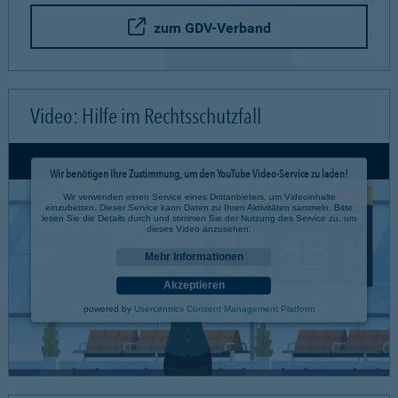
zum GDV-Verband
Video: Hilfe im Rechtsschutzfall
Wir benötigen Ihre Zustimmung, um den YouTube Video-Service zu laden!
Wir verwenden einen Service eines Drittanbieters, um Videoinhalte
einzubetten. Dieser Service kann Daten zu Ihren Aktivitäten sammeln. Bitte
lesen Sie die Details durch und stimmen Sie der Nutzung des Service zu, um
dieses Video anzusehen.
Mehr Informationen
Akzeptieren
powered by
Usercentrics Consent Management Platform