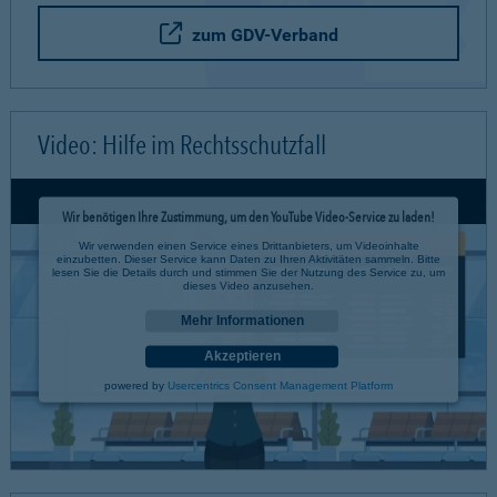
zum GDV-Verband
Video: Hilfe im Rechtsschutzfall
Wir benötigen Ihre Zustimmung, um den YouTube Video-Service zu laden!
Wir verwenden einen Service eines Drittanbieters, um Videoinhalte
einzubetten. Dieser Service kann Daten zu Ihren Aktivitäten sammeln. Bitte
lesen Sie die Details durch und stimmen Sie der Nutzung des Service zu, um
dieses Video anzusehen.
Mehr Informationen
Akzeptieren
powered by
Usercentrics Consent Management Platform