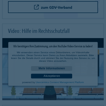
zum GDV-Verband
Video: Hilfe im Rechtsschutzfall
Wir benötigen Ihre Zustimmung, um den YouTube Video-Service zu laden!
Wir verwenden einen Service eines Drittanbieters, um Videoinhalte
einzubetten. Dieser Service kann Daten zu Ihren Aktivitäten sammeln. Bitte
lesen Sie die Details durch und stimmen Sie der Nutzung des Service zu, um
dieses Video anzusehen.
Mehr Informationen
Akzeptieren
powered by
Usercentrics Consent Management Platform