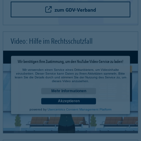
zum GDV-Verband
Video: Hilfe im Rechtsschutzfall
Wir benötigen Ihre Zustimmung, um den YouTube Video-Service zu laden!
Wir verwenden einen Service eines Drittanbieters, um Videoinhalte
einzubetten. Dieser Service kann Daten zu Ihren Aktivitäten sammeln. Bitte
lesen Sie die Details durch und stimmen Sie der Nutzung des Service zu, um
dieses Video anzusehen.
Mehr Informationen
Akzeptieren
powered by
Usercentrics Consent Management Platform