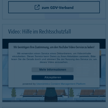
zum GDV-Verband
Video: Hilfe im Rechtsschutzfall
Wir benötigen Ihre Zustimmung, um den YouTube Video-Service zu laden!
Wir verwenden einen Service eines Drittanbieters, um Videoinhalte
einzubetten. Dieser Service kann Daten zu Ihren Aktivitäten sammeln. Bitte
lesen Sie die Details durch und stimmen Sie der Nutzung des Service zu, um
dieses Video anzusehen.
Mehr Informationen
Akzeptieren
powered by
Usercentrics Consent Management Platform