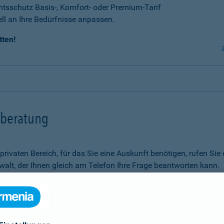
tsschutz Basis-, Komfort- oder Premium-Tarif
ell an Ihre Bedürfnisse anpassen.
tten!
tsberatung
m privaten Bereich, für das Sie eine Auskunft benötigen, rufen 
alt, der Ihnen gleich am Telefon Ihre Frage beantworten kann.
Rechtsfragen.