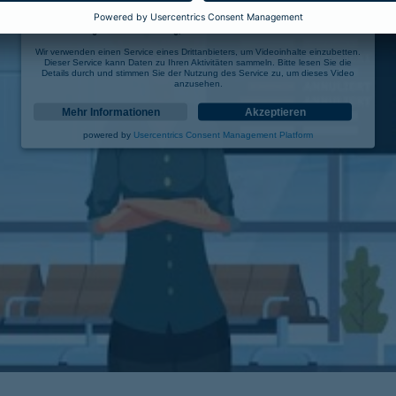
Wir benötigen Ihre Zustimmung, um den YouTube Video-Service zu laden!
Wir verwenden einen Service eines Drittanbieters, um Videoinhalte einzubetten.
Dieser Service kann Daten zu Ihren Aktivitäten sammeln. Bitte lesen Sie die
Details durch und stimmen Sie der Nutzung des Service zu, um dieses Video
anzusehen.
Mehr Informationen
Akzeptieren
powered by
Usercentrics Consent Management Platform