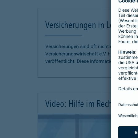
Versicherungen in Leichter S
Versicherungen sind oft nicht einfach zu 
Versicherungswirtschaft e.V. hat
Informati
veröffentlicht. Diese Informationen finden S
Video: Hilfe im Rechtsschutz