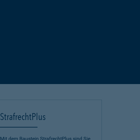
StrafrechtPlus
Mit dem Baustein StrafrechtPlus sind Sie