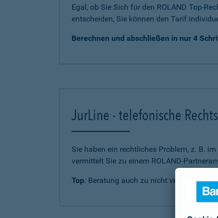
Egal, ob Sie Sich für den ROLAND Top-Rech
entscheiden, Sie können den Tarif individu
Berechnen und abschließen in nur 4 Schri
JurLine - telefonische Rech
Sie haben ein rechtliches Problem, z. B. i
vermittelt Sie zu einem ROLAND-Partneranw
Top
: Beratung auch zu nicht versicherten 