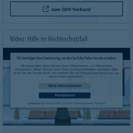
zum GDV-Verband
Video: Hilfe im Rechtsschutzfall
Wir benötigen Ihre Zustimmung, um den YouTube Video-Service zu laden!
Wir verwenden einen Service eines Drittanbieters, um Videoinhalte
einzubetten. Dieser Service kann Daten zu Ihren Aktivitäten sammeln. Bitte
lesen Sie die Details durch und stimmen Sie der Nutzung des Service zu, um
dieses Video anzusehen.
Mehr Informationen
Akzeptieren
powered by
Usercentrics Consent Management Platform