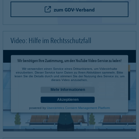
zum GDV-Verband
Video: Hilfe im Rechtsschutzfall
Wir benötigen Ihre Zustimmung, um den YouTube Video-Service zu laden!
Wir verwenden einen Service eines Drittanbieters, um Videoinhalte
einzubetten. Dieser Service kann Daten zu Ihren Aktivitäten sammeln. Bitte
lesen Sie die Details durch und stimmen Sie der Nutzung des Service zu, um
dieses Video anzusehen.
Mehr Informationen
Akzeptieren
powered by
Usercentrics Consent Management Platform