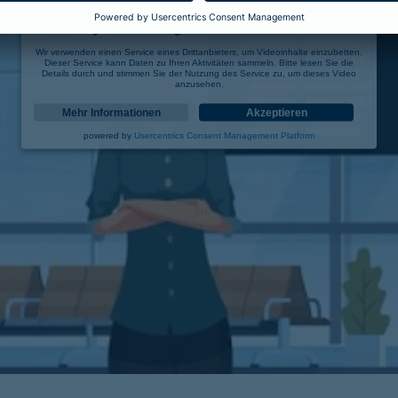
Wir benötigen Ihre Zustimmung, um den YouTube Video-Service zu laden!
Wir verwenden einen Service eines Drittanbieters, um Videoinhalte einzubetten.
Dieser Service kann Daten zu Ihren Aktivitäten sammeln. Bitte lesen Sie die
Details durch und stimmen Sie der Nutzung des Service zu, um dieses Video
anzusehen.
Mehr Informationen
Akzeptieren
powered by
Usercentrics Consent Management Platform