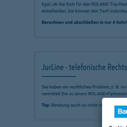
Egal, ob Sie Sich für den ROLAND Top-Rech
entscheiden, Sie können den Tarif individu
Berechnen und abschließen in nur 4 Schri
JurLine - telefonische Rech
Sie haben ein rechtliches Problem, z. B. i
vermittelt Sie zu einem ROLAND-Partneranw
Top
: Beratung auch zu nicht versicherten 