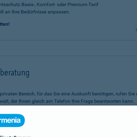
tsschutz Basis-, Komfort- oder Premium-Tarif
ell an Ihre Bedürfnisse anpassen.
tten!
tsberatung
m privaten Bereich, für das Sie eine Auskunft benötigen, rufen 
alt, der Ihnen gleich am Telefon Ihre Frage beantworten kann.
Rechtsfragen.