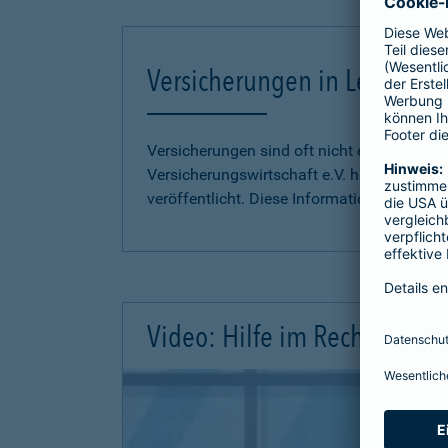
Versicherungen in Leichter S
Versicherungen sind oft nicht einfach zu 
Versicherungswirtschaft e.V. hat
Informati
veröffentlicht. Diese Informationen finden S
Video: Hilfe im Rechtsschutz