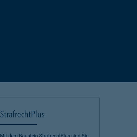
StrafrechtPlus
Mit dem Baustein StrafrechtPlus sind Sie