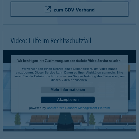
zum GDV-Verband
Video: Hilfe im Rechtsschutzfall
Wir benötigen Ihre Zustimmung, um den YouTube Video-Service zu laden!
Wir verwenden einen Service eines Drittanbieters, um Videoinhalte
einzubetten. Dieser Service kann Daten zu Ihren Aktivitäten sammeln. Bitte
lesen Sie die Details durch und stimmen Sie der Nutzung des Service zu, um
dieses Video anzusehen.
Mehr Informationen
Akzeptieren
powered by
Usercentrics Consent Management Platform