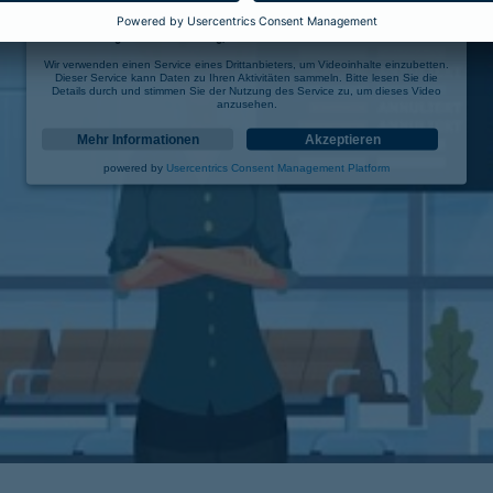
Wir benötigen Ihre Zustimmung, um den YouTube Video-Service zu laden!
Wir verwenden einen Service eines Drittanbieters, um Videoinhalte einzubetten.
Dieser Service kann Daten zu Ihren Aktivitäten sammeln. Bitte lesen Sie die
Details durch und stimmen Sie der Nutzung des Service zu, um dieses Video
anzusehen.
Mehr Informationen
Akzeptieren
powered by
Usercentrics Consent Management Platform