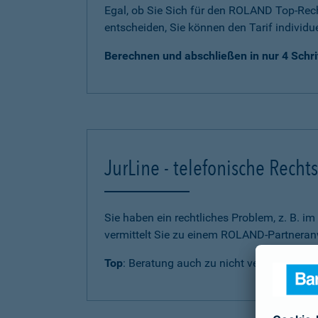
Egal, ob Sie Sich für den ROLAND Top-Rech
entscheiden, Sie können den Tarif individu
Berechnen und abschließen in nur 4 Schri
JurLine - telefonische Rech
Sie haben ein rechtliches Problem, z. B. i
vermittelt Sie zu einem ROLAND-Partneranw
Top
: Beratung auch zu nicht versicherten 