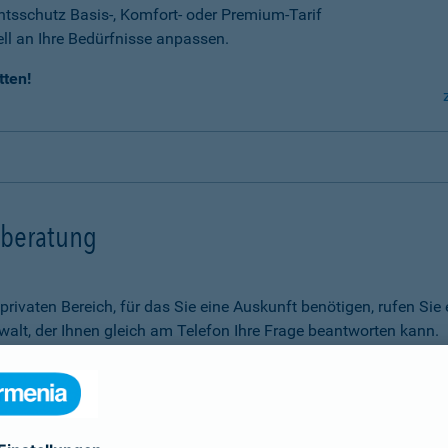
tsschutz Basis-, Komfort- oder Premium-Tarif
ell an Ihre Bedürfnisse anpassen.
tten!
tsberatung
m privaten Bereich, für das Sie eine Auskunft benötigen, rufen 
alt, der Ihnen gleich am Telefon Ihre Frage beantworten kann.
Rechtsfragen.