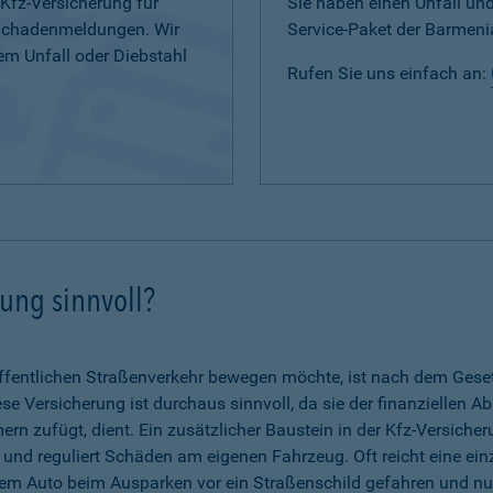
 Kfz-Versicherung für
Sie haben einen Unfall u
 Schadenmeldungen. Wir
Service-Paket der Barmenia
em Unfall oder Diebstahl
Rufen Sie uns einfach an:
rung sinnvoll?
fentlichen Straßenverkehr bewegen möchte, ist nach dem Gesetz 
se Versicherung ist durchaus sinnvoll, da sie der finanziellen A
n zufügt, dient. Ein zusätzlicher Baustein in der Kfz-Versicher
g und reguliert Schäden am eigenen Fahrzeug. Oft reicht eine ein
dem Auto beim Ausparken vor ein Straßenschild gefahren und nun