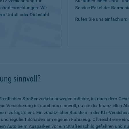
 Kfz-Versicherung für
Sie haben einen Unfall u
 Schadenmeldungen. Wir
Service-Paket der Barmenia
em Unfall oder Diebstahl
Rufen Sie uns einfach an:
rung sinnvoll?
fentlichen Straßenverkehr bewegen möchte, ist nach dem Gesetz 
se Versicherung ist durchaus sinnvoll, da sie der finanziellen A
n zufügt, dient. Ein zusätzlicher Baustein in der Kfz-Versicher
g und reguliert Schäden am eigenen Fahrzeug. Oft reicht eine ein
dem Auto beim Ausparken vor ein Straßenschild gefahren und nun