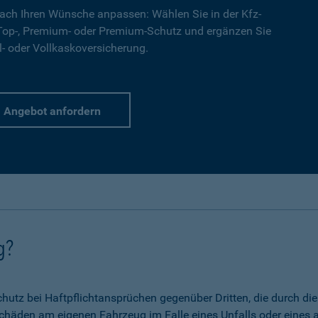
ach Ihren Wünsche anpassen: Wählen Sie in der Kfz-
 Top-, Premium- oder Premium-Schutz und ergänzen Sie
l- oder Vollkaskoversicherung.
Angebot anfordern
g?
 Schutz bei Haftpflichtansprüchen gegenüber Dritten, die durch 
chäden am eigenen Fahrzeug im Falle eines Unfalls oder eines a