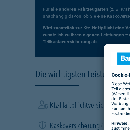
Für alle
anderen Fahrzeugarten
(z. B. Kra
unabhängig davon, ob Sie eine Kaskovers
Wird zusätzlich zur Kfz-Haftpflicht eine 
zusätzlich zu ihren eigenen Leistungen –
Teilkaskoversicherung ab.
Die wichtigsten Leistungen d
Kfz-Haftpflichtversicherung
Kaskoversicherung (Teil- und 