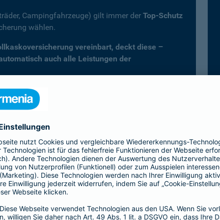
fträder, Campingfahrzeuge) gilt immer der
Top-Schutz
icherung wählen.
Vollkaskoversicherung vereinbart, deckt diese –
 automatisch auch alle Leistungen der
er Kfz-Versicherung im Überblick
Vollkasko)