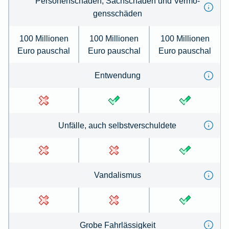
Per­so­nenschäden, Sachschäden und Ver­mö­
gens­schä­den
100 Millionen
100 Millionen
100 Millionen
Euro pauschal
Euro pauschal
Euro pauschal
Ent­wen­dung
Un­fälle, auch selbst­ver­schul­de­te
Van­dal­is­mus
Gro­be Fahr­lässig­keit