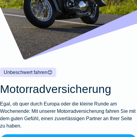
Wohnungsschutzbrief
Kunstversicherung
Montageversicherung
Zur
Zur
Zur
Gruppenunfall für
Gewässerschadenhaftpflicht
Reisehaftpflichtversicherung
Zur
Produktübersicht
Produktübersicht
Produktübersicht
Betriebe
Ausstellungsversicherung
Zur
Produktübersicht
Zur
Produktübersicht
Reiserücktrittsversicherung
Zur
Produktübersicht
Gruppenunfall für
Valorenversicherung
Produktübersicht
Vereine
Zur
Oldtimersammlungsversicherung
Produktübersicht
Zur
Produktübersicht
Unbeschwert fahren
😊
Zur
Produktübersicht
Motorradversicherung
Egal, ob quer durch Europa oder die kleine Runde am
Wochenende: Mit unserer Motorradversicherung fahren Sie mit
dem guten Gefühl, einen zuverlässigen Partner an Ihrer Seite
zu haben.