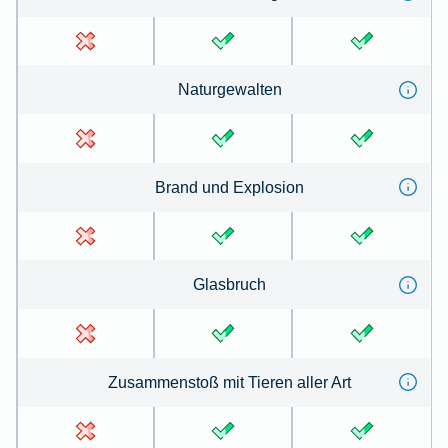
Na­tur­ge­wal­ten
Brand und Ex­plo­sion
Glas­bruch
Zu­sammen­stoß mit Tie­ren aller Art