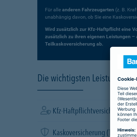
Für alle
anderen Fahrzeugarten
(z. B. Kra
unabhängig davon, ob Sie eine Kaskovers
Wird zusätzlich zur Kfz-Haftpflicht eine 
zusätzlich zu ihren eigenen Leistungen –
Teilkaskoversicherung ab.
Die wichtigsten Leistungen d
Kfz-Haftpflichtversicherung
Kaskoversicherung (Teil- und 