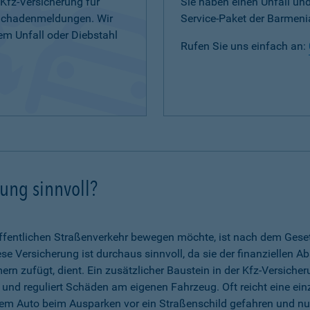
 Kfz-Versicherung für
Sie haben einen Unfall u
 Schadenmeldungen. Wir
Service-Paket der Barmenia
em Unfall oder Diebstahl
Rufen Sie uns einfach an:
rung sinnvoll?
fentlichen Straßenverkehr bewegen möchte, ist nach dem Gesetz 
se Versicherung ist durchaus sinnvoll, da sie der finanziellen A
n zufügt, dient. Ein zusätzlicher Baustein in der Kfz-Versicher
g und reguliert Schäden am eigenen Fahrzeug. Oft reicht eine ein
dem Auto beim Ausparken vor ein Straßenschild gefahren und nun