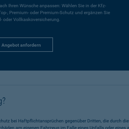
ach Ihren Wünsche anpassen: Wählen Sie in der Kfz-
 Top-, Premium- oder Premium-Schutz und ergänzen Sie
l- oder Vollkaskoversicherung.
Angebot anfordern
g?
 Schutz bei Haftpflichtansprüchen gegenüber Dritten, die durch 
chäden am eigenen Fahrzeug im Falle eines Unfalls oder eines a