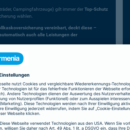
fträder, Campingfahrzeuge) gilt immer der
Top-Schutz
icherung wählen.
Vollkaskoversicherung vereinbart, deckt diese –
 automatisch auch alle Leistungen der
er Kfz-Versicherung im Überblick
Vollkasko)