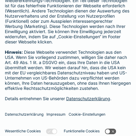
BELIEBTE SEITEN
Kranken-Zusatzversicherung
Tierversicherungen
Haftpflichtversicherung
Hausratversicherung
SERVICE
Adresse ändern
Schaden melden
Kilometerstandsmeldung
Serviceübersicht
Bleiben Sie in Kontakt
Barmenia bei Facebook
Barmenia bei Xing
Barmenia bei
Barmeni
Ba