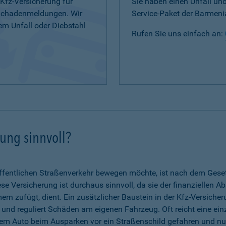
 Kfz-Versicherung für
Sie haben einen Unfall u
 Schadenmeldungen. Wir
Service-Paket der Barmenia
em Unfall oder Diebstahl
Rufen Sie uns einfach an:
rung sinnvoll?
fentlichen Straßenverkehr bewegen möchte, ist nach dem Gesetz 
se Versicherung ist durchaus sinnvoll, da sie der finanziellen A
n zufügt, dient. Ein zusätzlicher Baustein in der Kfz-Versicher
g und reguliert Schäden am eigenen Fahrzeug. Oft reicht eine ein
dem Auto beim Ausparken vor ein Straßenschild gefahren und nun