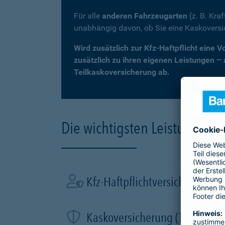
Für alle
anderen Fahrzeugarten
(z. B. Kra
unabhängig davon, ob Sie eine Kaskovers
Wird zusätzlich zur Kfz-Haftpflicht eine 
zusätzlich zu ihren eigenen Leistungen –
Teilkaskoversicherung ab.
Die wichtigsten Leistungen d
Kfz-Haftpflichtversicherung
Kaskoversicherung (Teil- und 