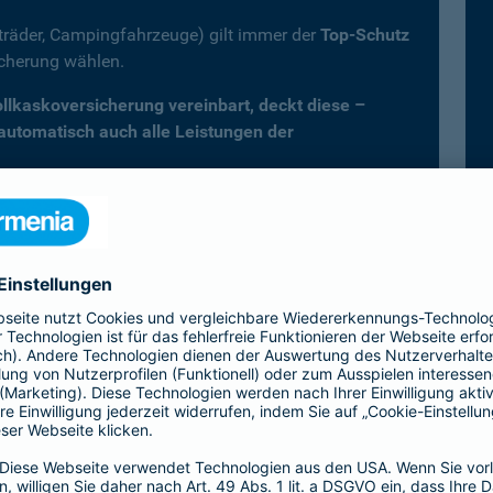
fträder, Campingfahrzeuge) gilt immer der
Top-Schutz
icherung wählen.
Vollkaskoversicherung vereinbart, deckt diese –
 automatisch auch alle Leistungen der
er Kfz-Versicherung im Überblick
Vollkasko)