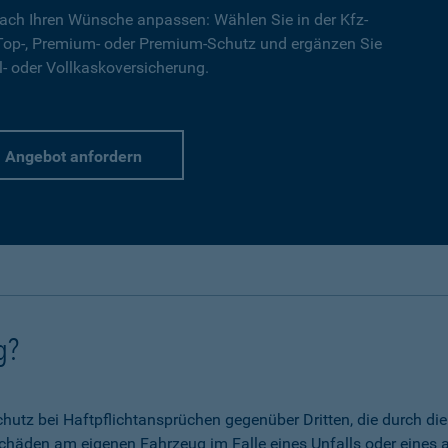
ach Ihren Wünsche anpassen: Wählen Sie in der Kfz-
 Top-, Premium- oder Premium-Schutz und ergänzen Sie
l- oder Vollkaskoversicherung.
Angebot anfordern
g?
 Schutz bei Haftpflichtansprüchen gegenüber Dritten, die durch 
chäden am eigenen Fahrzeug im Falle eines Unfalls oder eines a