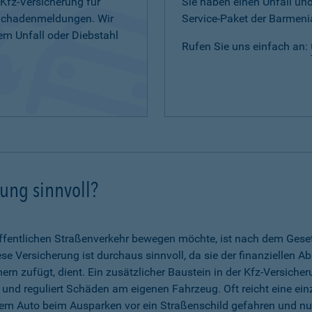
 Kfz-Versicherung für
Sie haben einen Unfall u
 Schadenmeldungen. Wir
Service-Paket der Barmenia
em Unfall oder Diebstahl
Rufen Sie uns einfach an:
rung sinnvoll?
fentlichen Straßenverkehr bewegen möchte, ist nach dem Gesetz 
se Versicherung ist durchaus sinnvoll, da sie der finanziellen A
n zufügt, dient. Ein zusätzlicher Baustein in der Kfz-Versicher
g und reguliert Schäden am eigenen Fahrzeug. Oft reicht eine ein
dem Auto beim Ausparken vor ein Straßenschild gefahren und nun