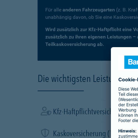
Für alle
anderen Fahrzeugarten
(z. B. Kra
unabhängig davon, ob Sie eine Kaskovers
Wird zusätzlich zur Kfz-Haftpflicht eine 
zusätzlich zu ihren eigenen Leistungen –
Teilkaskoversicherung ab.
Die wichtigsten Leistungen d
Kfz-Haftpflichtversicherung
Kaskoversicherung (Teil- und 