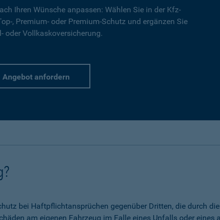
ach Ihren Wünsche anpassen: Wählen Sie in der Kfz-
 Top-, Premium- oder Premium-Schutz und ergänzen Sie
l- oder Vollkaskoversicherung.
Angebot anfordern
g?
 Schutz bei Haftpflichtansprüchen gegenüber Dritten, die durch 
chäden am eigenen Fahrzeug im Falle eines Unfalls oder eines a