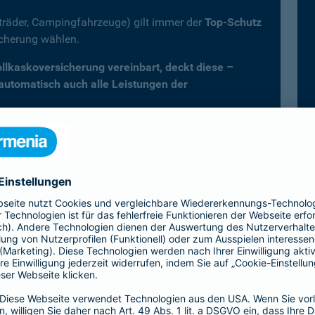
fträder, Campingfahrzeuge) gilt immer der
Top-Schutz
icherung wählen.
Vollkaskoversicherung vereinbart, deckt diese –
 automatisch auch alle Leistungen der
er Kfz-Versicherung im Überblick
Vollkasko)