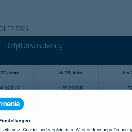
 01.03.2025
Haftpflichtversicherung
 22 Jahre
ab 23 Jahre
bis 
86,02 EUR
59,29 EUR
7
77,44 EUR
53,35 EUR
6
68,75 EUR
47,52 EUR
5