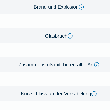
Brand und Ex­plo­sion
Glas­bruch
Zu­sammen­stoß mit Tie­ren aller Art
Kurz­schluss an der Ver­kabe­lung