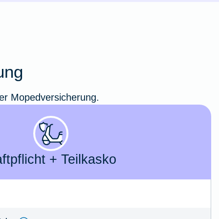
ung
erer Mopedversicherung.
ft­­pflicht + Teil­kasko