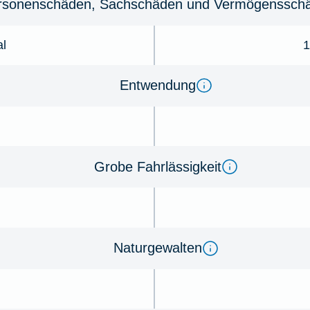
r­so­nenschäden, Sachschäden und Ver­mögens­schä
al
1
Ent­wen­dung
Gro­be Fahr­lässig­keit
Na­tur­ge­wal­ten