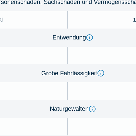
r­so­nenschäden, Sachschäden und Ver­mögens­schä
al
1
Ent­wen­dung
Gro­be Fahr­lässig­keit
Na­tur­ge­wal­ten