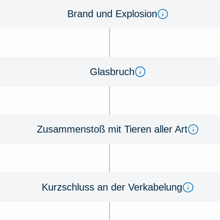
Brand und Ex­plo­sion
Glas­bruch
Zu­sammen­stoß mit Tie­ren aller Art
Kurz­schluss an der Ver­kabe­lung