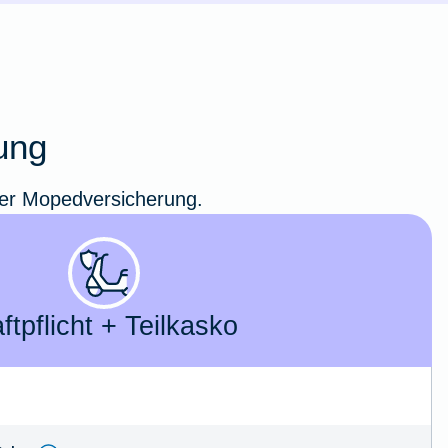
ung
erer Mopedversicherung.
ft­­pflicht + Teil­kasko