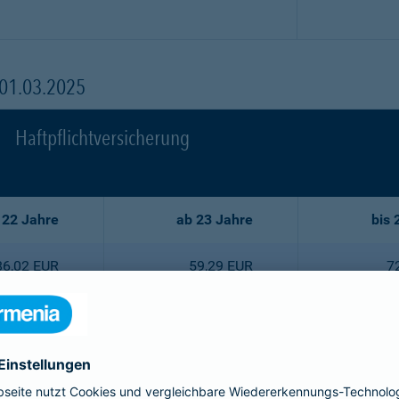
 01.03.2025
Haftpflichtversicherung
 22 Jahre
ab 23 Jahre
bis 
86,02 EUR
59,29 EUR
7
77,44 EUR
53,35 EUR
6
68,75 EUR
47,52 EUR
5