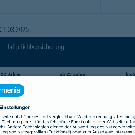
 01.03.2025
Haftpflichtversicherung
 22 Jahre
ab 23 Jahre
bis 
86,02 EUR
59,29 EUR
7
77,44 EUR
53,35 EUR
6
68,75 EUR
47,52 EUR
5