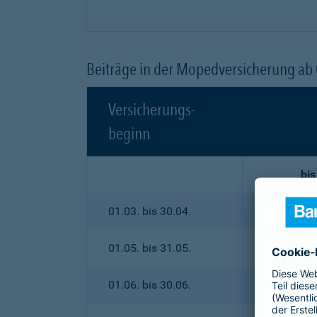
Beiträge in der Mopedversicherung ab
Versicherungs-
beginn
bis
01.03. bis 30.04.
01.05. bis 31.05.
01.06. bis 30.06.