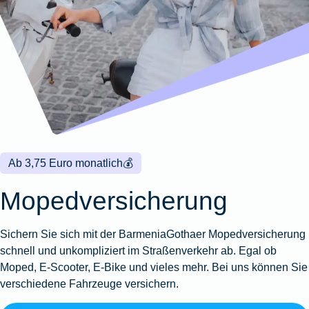
Wohnungsschutzbrief
Kunstversicherung
Montageversicherung
Zur
Zur
Zur
Gruppenunfall für
Gewässerschadenhaftpflicht
Reisehaftpflichtversicherung
Zur
Produktübersicht
Produktübersicht
Produktübersicht
Betriebe
Ausstellungsversicherung
Zur
Produktübersicht
Zur
Produktübersicht
Reiserücktrittsversicherung
Zur
Produktübersicht
Gruppenunfall für
Valorenversicherung
Produktübersicht
Vereine
Zur
Oldtimersammlungsversicherung
Produktübersicht
Zur
Produktübersicht
Ab 3,75 Euro monatlich
💰
Zur
Produktübersicht
Mopedversicherung
Sichern Sie sich mit der Barmenia­Gothaer Mopedversicherung
schnell und unkompliziert im Straßenverkehr ab. Egal ob
Moped, E-Scooter, E-Bike und vieles mehr. Bei uns können Sie
verschiedene Fahrzeuge versichern.