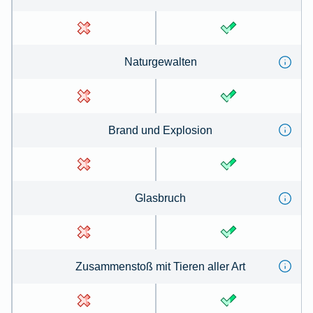
Na­tur­ge­wal­ten
Brand und Ex­plo­sion
Glas­bruch
Zu­sammen­stoß mit Tie­ren aller Art