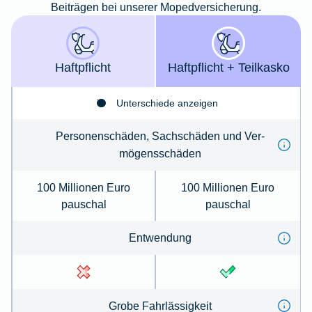
Beiträgen bei unserer Mopedversicherung.
Haft­pflicht
Haft­­pflicht + Teil­kasko
Unterschiede anzeigen
Per­so­nenschäden, Sachschäden und Ver­
mögens­schä­den
100 Millionen Euro
100 Millionen Euro
pauschal
pauschal
Ent­wen­dung
Gro­be Fahr­lässig­keit