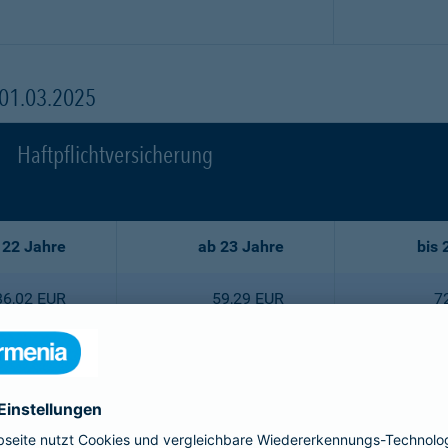
 01.03.2025
Haftpflichtversicherung
 22 Jahre
ab 23 Jahre
bis 
86,02 EUR
59,29 EUR
7
77,44 EUR
53,35 EUR
6
68,75 EUR
47,52 EUR
5