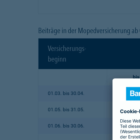
Beiträge in der Mopedversicherung ab
Versicherungs-
beginn
bis
01.03. bis 30.04.
01.05. bis 31.05.
01.06. bis 30.06.