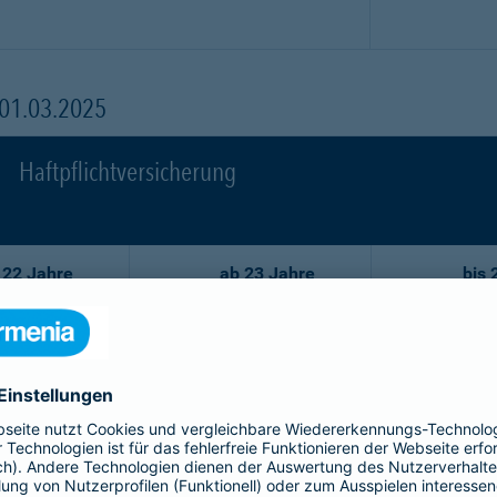
 01.03.2025
Haftpflichtversicherung
 22 Jahre
ab 23 Jahre
bis 
86,02 EUR
59,29 EUR
7
77,44 EUR
53,35 EUR
6
68,75 EUR
47,52 EUR
5