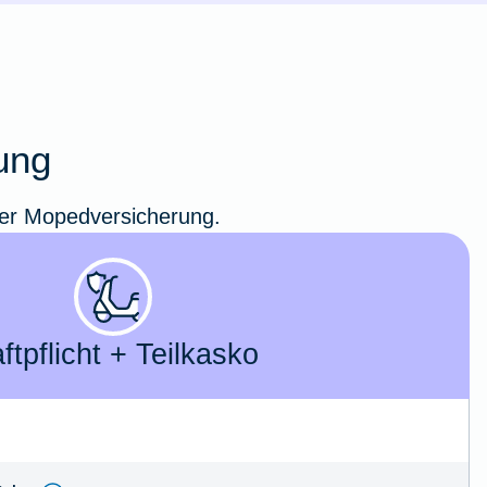
ung
erer Mopedversicherung.
ft­­pflicht + Teil­kasko