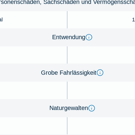
r­so­nenschäden, Sachschäden und Ver­mögens­schä
al
1
Ent­wen­dung
Gro­be Fahr­lässig­keit
Na­tur­ge­wal­ten