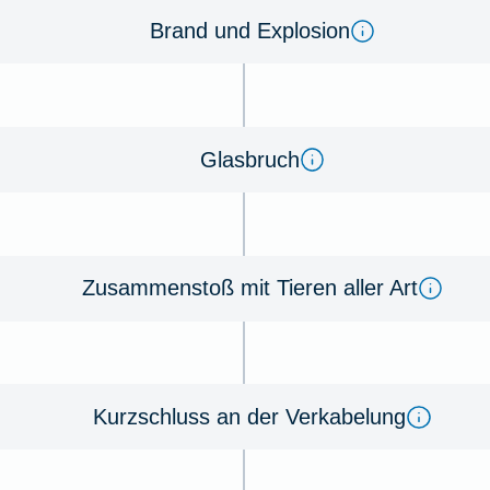
Brand und Ex­plo­sion
Glas­bruch
Zu­sammen­stoß mit Tie­ren aller Art
Kurz­schluss an der Ver­kabe­lung