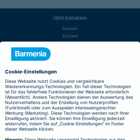
ÜBER BARMENIA
Kontakt
Karriere
Presse
Unternehmen
Anfahrt
Affiliate-Partner werden
Barmenia ist Teil der BarmeniaGothaer
BELIEBTE SEITEN
Kranken-Zusatzversicherung
Tierversicherungen
Haftpflichtversicherung
Hausratversicherung
SERVICE