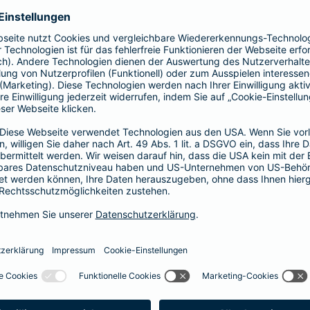
Fahrerkreises in Rechnung gestellt wird
1, 2 oder 3 Tage bzw.
1, 2 oder 3 Wochen
ne berechnen und direkt abschließen
 selbst bestimmen, ab wann Ihr Xtra-Fahrer-Schutz gültig ist.