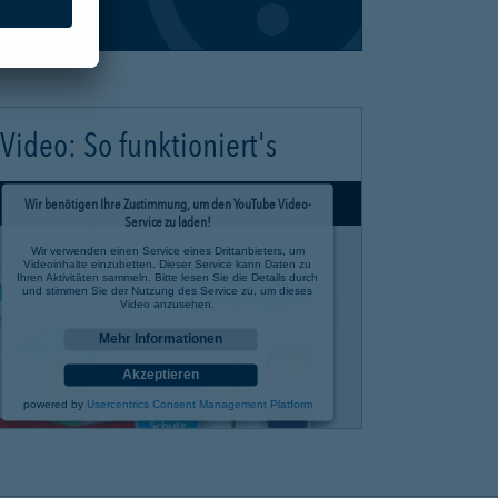
Video: So funktioniert's
Wir benötigen Ihre Zustimmung, um den YouTube Video-
Service zu laden!
Wir verwenden einen Service eines Drittanbieters, um
Videoinhalte einzubetten. Dieser Service kann Daten zu
Ihren Aktivitäten sammeln. Bitte lesen Sie die Details durch
und stimmen Sie der Nutzung des Service zu, um dieses
Video anzusehen.
Mehr Informationen
Akzeptieren
powered by
Usercentrics Consent Management Platform