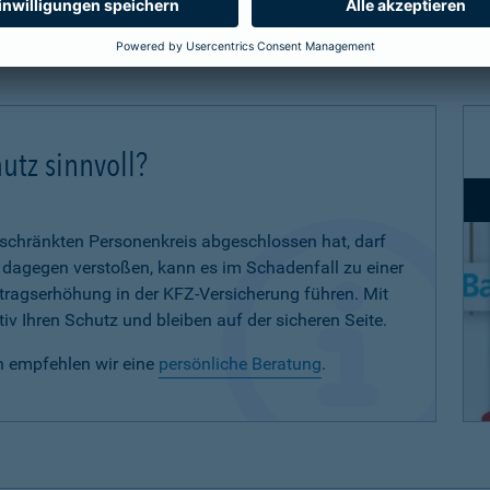
utz sinnvoll?
eschränkten Personenkreis abgeschlossen hat, darf
d dagegen verstoßen, kann es im Schadenfall zu einer
eitragserhöhung in der KFZ-Versicherung führen. Mit
iv Ihren Schutz und bleiben auf der sicheren Seite.
n empfehlen wir eine
persönliche Beratung
.