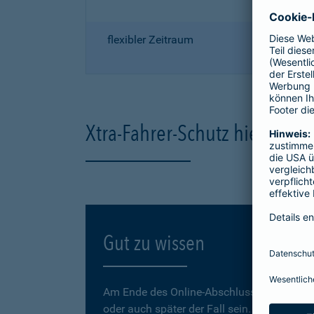
flexibler Zeitraum
Xtra-Fahrer-Schutz hier onli
Gut zu wissen
Am Ende des Online-Abschlusses können Sie
oder auch später der Fall sein.