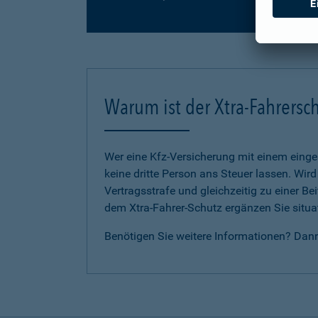
Warum ist der Xtra-Fahrersch
Wer eine Kfz-Versicherung mit einem eing
keine dritte Person ans Steuer lassen. Wir
Vertragsstrafe und gleichzeitig zu einer B
dem Xtra-Fahrer-Schutz ergänzen Sie situat
Benötigen Sie weitere Informationen? Dan