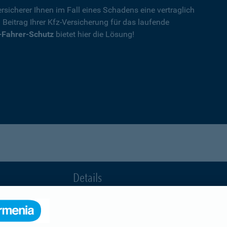
rsicherer Ihnen im Fall eines Schadens eine vertraglich
n Beitrag Ihrer Kfz-Versicherung für das laufende
-Fahrer-Schutz
bietet hier die Lösung!
Details
die Ihnen nach einem Unfall durch die Vertrag
Ihnen wegen einer unerlaubten Erweiterung des