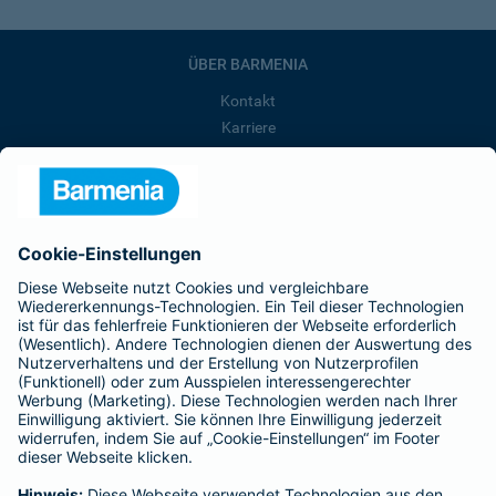
ÜBER BARMENIA
Kontakt
Karriere
Presse
Unternehmen
Anfahrt
Affiliate-Partner werden
Barmenia ist Teil der BarmeniaGothaer
BELIEBTE SEITEN
Kranken-Zusatzversicherung
Tierversicherungen
Haftpflichtversicherung
Hausratversicherung
SERVICE