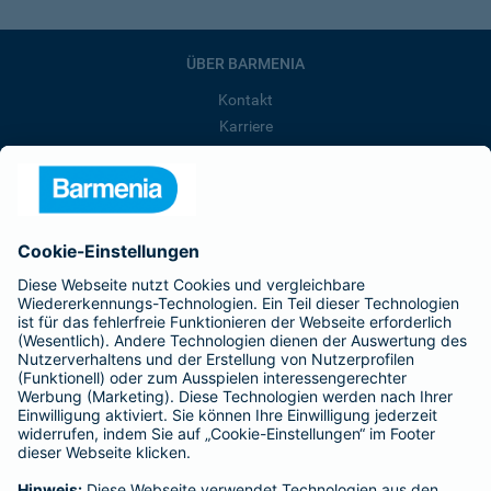
ÜBER BARMENIA
Kontakt
Karriere
Presse
Unternehmen
Anfahrt
Affiliate-Partner werden
Barmenia ist Teil der BarmeniaGothaer
BELIEBTE SEITEN
Kranken-Zusatzversicherung
Tierversicherungen
Haftpflichtversicherung
Hausratversicherung
SERVICE