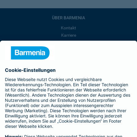
ÜBER BARMENIA
Kontakt
Karriere
Presse
Unternehmen
Anfahrt
Affiliate-Partner werden
Barmenia ist Teil der BarmeniaGothaer
BELIEBTE SEITEN
Kranken-Zusatzversicherung
Tierversicherungen
Haftpflichtversicherung
Hausratversicherung
SERVICE