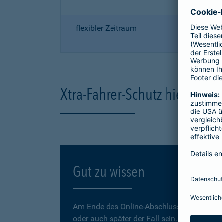
flexibler Zeitraum
Xtra-Fahrer-Schutz hier onli
Gut zu wissen
Am Ende des Online-Abschlusses können Sie
oder auch später der Fall sein.