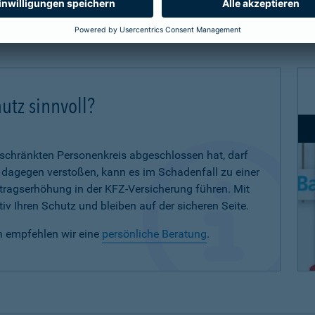
utz sinnvoll?
eschränkten Personenkreis abgeschlossen hat, darf
d dagegen verstoßen, kann es im Schadenfall zu einer
eitragserhöhung in der KFZ-Versicherung führen. Mit
iv Ihren Schutz und bleiben auf der sicheren Seite.
n empfehlen wir eine
persönliche Beratung
.