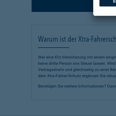
Warum ist der Xtra-Fahrersch
Wer eine Kfz-Versicherung mit einem eing
keine dritte Person ans Steuer lassen. Wir
Vertragsstrafe und gleichzeitig zu einer B
dem Xtra-Fahrer-Schutz ergänzen Sie situat
Benötigen Sie weitere Informationen? Dan