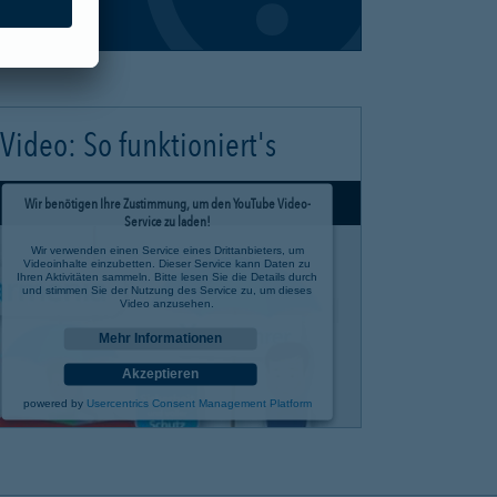
Video: So funktioniert's
Wir benötigen Ihre Zustimmung, um den YouTube Video-
Service zu laden!
Wir verwenden einen Service eines Drittanbieters, um
Videoinhalte einzubetten. Dieser Service kann Daten zu
Ihren Aktivitäten sammeln. Bitte lesen Sie die Details durch
und stimmen Sie der Nutzung des Service zu, um dieses
Video anzusehen.
Mehr Informationen
Akzeptieren
powered by
Usercentrics Consent Management Platform