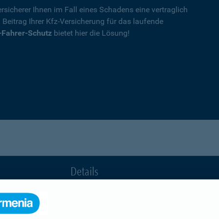
rsicherer Ihnen im Fall eines Schadens eine vertraglich
n Beitrag Ihrer Kfz-Versicherung für das laufende
-Fahrer-Schutz
bietet hier die Lösung!
Details
die Ihnen nach einem Unfall durch die Vertrag
Ihnen wegen einer unerlaubten Erweiterung des