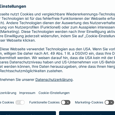
Fahrerkreises in Rechnung gestellt wird
1, 2 oder 3 Tage bzw.
1, 2 oder 3 Wochen
ne berechnen und direkt abschließen
 selbst bestimmen, ab wann Ihr Xtra-Fahrer-Schutz gültig ist.