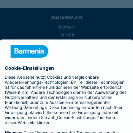
ÜBER BARMENIA
Kontakt
Karriere
Presse
Unternehmen
Anfahrt
Affiliate-Partner werden
Barmenia ist Teil der BarmeniaGothaer
BELIEBTE SEITEN
Kranken-Zusatzversicherung
Tierversicherungen
Haftpflichtversicherung
Hausratversicherung
SERVICE