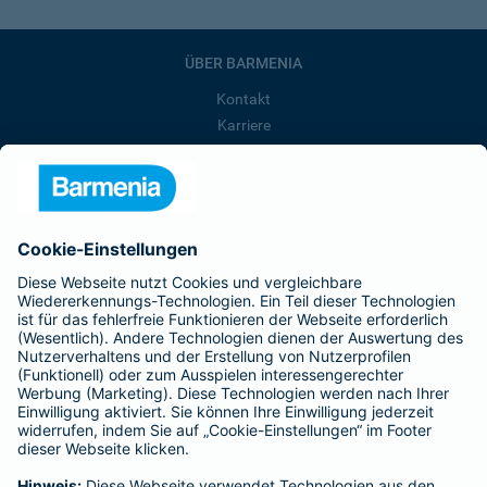
ÜBER BARMENIA
Kontakt
Karriere
Presse
Unternehmen
Anfahrt
Affiliate-Partner werden
Barmenia ist Teil der BarmeniaGothaer
BELIEBTE SEITEN
Kranken-Zusatzversicherung
Tierversicherungen
Haftpflichtversicherung
Hausratversicherung
SERVICE