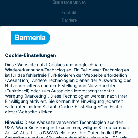
ÜBER BARMENIA
Kontakt
Karriere
Presse
Unternehmen
Anfahrt
Affiliate-Partner werden
Barmenia ist Teil der BarmeniaGothaer
BELIEBTE SEITEN
Kranken-Zusatzversicherung
Tierversicherungen
Haftpflichtversicherung
Hausratversicherung
SERVICE
Adresse ändern
Schaden melden